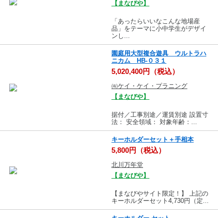
【まなびや】
「あったらいいなこんな地場産
品」をテーマに小中学生がデザイ
ンし...
園庭用大型複合遊具 ウルトラハ
ニカム HB-０３１
5,020,400円（税込）
㈲ケイ・ケイ・プラニング
【まなびや】
据付／工事別途／運賃別途 設置寸
法： 安全領域： 対象年齢：...
キーホルダーセット＋手相本
5,800円（税込）
北川万年堂
【まなびや】
【まなびやサイト限定！】 上記の
キーホルダーセット4,730円（定...