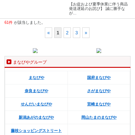
【お盆および夏季休業に伴う商品
発送遅延のお詫び】 誠に勝手な
が...
61件
が該当しました。
«
1
2
3
»
まなびやグループ
まなびや
国府まなびや
奈良まなびや
さがまなびや
せんだいまなびや
宮崎まなびや
新潟あがのまなびや
岡山たまのまなびや
藤枝ショッピングストリート