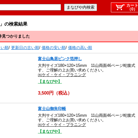
カー
（0）
」の検索結果
件見つかりました
しい順
/
更新日の古い順
/
価格の安い順
/
価格の高い順
富士山鳥居ピンク箔押し
大判サイズ180×120×15mm 11山両面46ページ蛇
す、ご理解の上お買い求めください。
㈲ケイ・ケイ・プラニング
【まなびや】
3,500円（税込）
富士山御朱印帳
大判サイズ180×120×15mm 11山両面46ページ蛇
す、ご理解の上お買い求めください。
㈲ケイ・ケイ・プラニング
【まなびや】