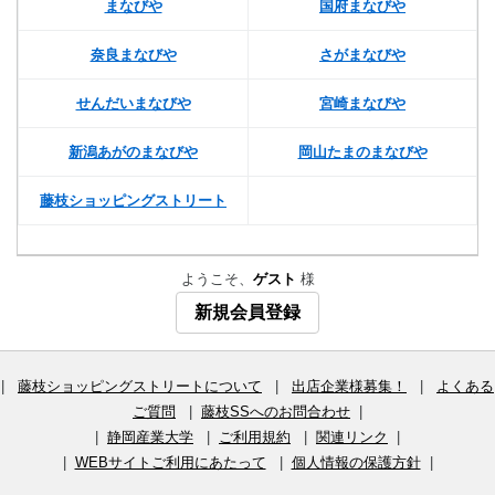
まなびや
国府まなびや
奈良まなびや
さがまなびや
せんだいまなびや
宮崎まなびや
新潟あがのまなびや
岡山たまのまなびや
藤枝ショッピングストリート
ようこそ、
ゲスト
様
新規会員登録
|
藤枝ショッピングストリートについて
|
出店企業様募集！
|
よくある
ご質問
|
藤枝SSへのお問合わせ
|
|
静岡産業大学
|
ご利用規約
|
関連リンク
|
|
WEBサイトご利用にあたって
|
個人情報の保護方針
|