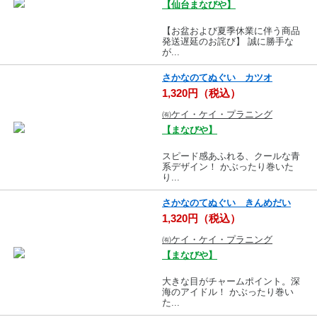
【仙台まなびや】
【お盆および夏季休業に伴う商品
発送遅延のお詫び】 誠に勝手な
が...
さかなのてぬぐい カツオ
1,320円（税込）
㈲ケイ・ケイ・プラニング
【まなびや】
スピード感あふれる、クールな青
系デザイン！ かぶったり巻いた
り...
さかなのてぬぐい きんめだい
1,320円（税込）
㈲ケイ・ケイ・プラニング
【まなびや】
大きな目がチャームポイント。深
海のアイドル！ かぶったり巻い
た...