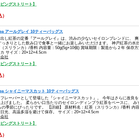
ッピングストリート】
込）
w Tea アールグレイ 10ティーバッグス
水出し紅茶の定番『アールグレイ』は、渋みの少ないセイロンブレンドに、 
すっきりとした飲み口で食事と一緒にお楽しみいただけます。 神戸紅茶の水出
（スリランカ）/香料 内容量：50g(5g×10個) 賞味期限：製造から２年 
 サイズ：20×12×4.5cm
式会社
ッピングストリート】
込）
ew Tea シャイニーマスカット 10ティーバッグス
フレーバーとして登場した『シャイニーマスカット』。 今年はさらに改良を
上げました。 柔らかい口当たりのセイロン-ディンブラ紅茶をベースに、 
らの季節にぴったりです。 【詳細】 原材料名：紅茶（スリランカ）/香料 内容量：
光、高温多湿を避けて保存。 サイズ：20×12×4.5cm
式会社
ッピングストリート】
込）