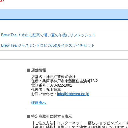
ld Brew Tea ！水出し紅茶で暑い夏の午後にリフレッシュ！
ld Brew Tea ジャスミントロピカル&ルイボスライチセット
店舗情報
店舗名：神戸紅茶株式会社
住所：兵庫県神戸市東灘区住吉浜町16-2
電話番号：078-822-1001
代表者：丸山輝真
お問い合わせ：
info@kobetea.co.jp
詳細表示
特定商取引に関する表示
【ご注文方法】インターネット 藤枝ショッピングスト
【引渡し時期】原則としてご注文３日後以降となります（