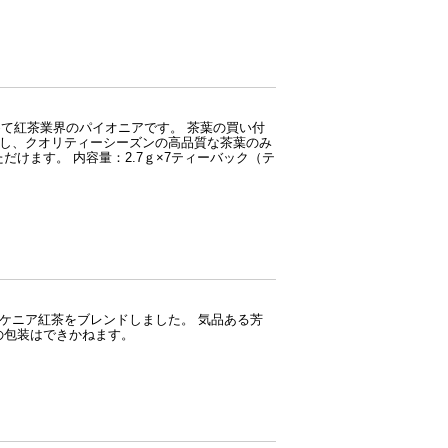
めて紅茶業界のパイオニアです。 茶葉の買い付
籍し、クオリティーシーズンの高品質な茶葉のみ
いただけます。 内容量：2.7ｇ×7ティーバック（テ
ケニア紅茶をブレンドしました。 気品ある芳
品の包装はできかねます。