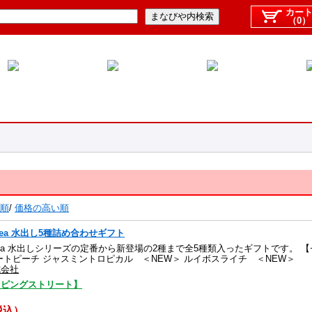
カー
（0）
順
/
価格の高い順
w Tea 水出し5種詰め合わせギフト
rew Tea 水出しシリーズの定番から新登場の2種まで全5種類入ったギフトです。
ートピーチ ジャスミントロピカル ＜NEW＞ ルイボスライチ ＜NEW＞
式会社
ッピングストリート】
（税込）