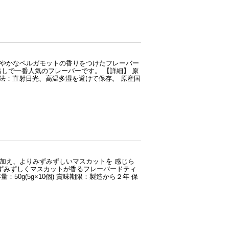
爽やかなベルガモットの香りをつけたフレーバー
しで一番人気のフレーバーです。 【詳細】 原
保存方法：直射日光、高温多湿を避けて保存。 原産国
加え、よりみずみずしいマスカットを 感じら
みずみずしくマスカットが香るフレーバードティ
50g(5g×10個) 賞味期限：製造から２年 保