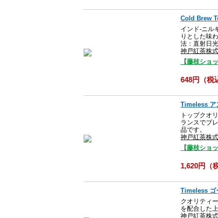
Cold Bre
インド-ニル
りとした味わ
法：直射日光
神戸紅茶株
【藤枝ショ
648円（税
Timeles
トップクオリ
ランスでブ
品です。
神戸紅茶株
【藤枝ショ
1,620円
Timeless
クオリティー
を配合した
神戸紅茶株