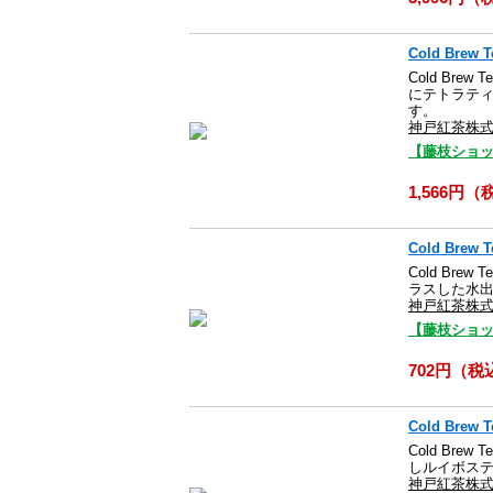
Cold Br
Cold Br
にテトラティ
す。
神戸紅茶株
【藤枝ショ
1,566円
Cold Br
Cold B
ラスした水出
神戸紅茶株
【藤枝ショ
702円（税
Cold Bre
Cold B
しルイボステ
神戸紅茶株