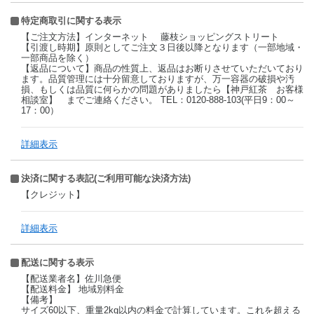
特定商取引に関する表示
【ご注文方法】インターネット 藤枝ショッピングストリート
【引渡し時期】原則としてご注文３日後以降となります（一部地域・
一部商品を除く）
【返品について】商品の性質上、返品はお断りさせていただいており
ます。品質管理には十分留意しておりますが、万一容器の破損や汚
損、もしくは品質に何らかの問題がありましたら【神戸紅茶 お客様
相談室】 までご連絡ください。 TEL：0120-888-103(平日9：00～
17：00）
詳細表示
決済に関する表記(ご利用可能な決済方法)
【クレジット】
詳細表示
配送に関する表示
【配送業者名】佐川急便
【配送料金】 地域別料金
【備考】
サイズ60以下、重量2kg以内の料金で計算しています。これを超える