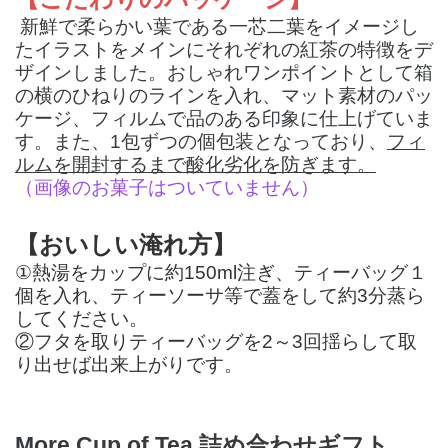
新鮮で柔らかい葉である一芯二葉をイメージし
たイラストをメインにそれぞれの紅茶の特徴をデ
ザインしました。おしゃれワンポイントとして箱
の横のひねりのラインを入れ、マット素材のパッ
ケージ、フィルムで品のある印象に仕上げていま
す。また、1包ずつの個包装となっており、
フィ
ルムを開封するまで酸化劣化を防ぎます。
（画像のお菓子はついていません）
【おいしい淹れ方】
①熱湯をカップに約150ml注ぎ、ティーバッグ１
個を入れ、ティーソーサ等で蓋をして約3分蒸ら
してください。
②フタを取りティーバッグを2～3回揺らして取
り出せば出来上がりです。
More Cup of Tea 詰め合わせギフト