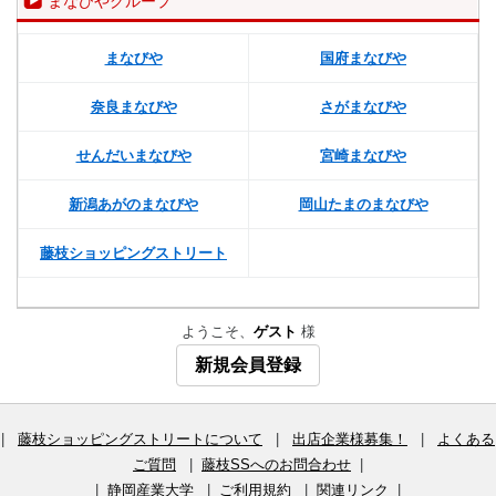
まなびやグループ
まなびや
国府まなびや
奈良まなびや
さがまなびや
せんだいまなびや
宮崎まなびや
新潟あがのまなびや
岡山たまのまなびや
藤枝ショッピングストリート
ようこそ、
ゲスト
様
新規会員登録
|
藤枝ショッピングストリートについて
|
出店企業様募集！
|
よくある
ご質問
|
藤枝SSへのお問合わせ
|
|
静岡産業大学
|
ご利用規約
|
関連リンク
|