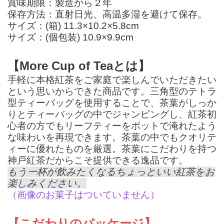
賞味期限：製造から２年
保存方法：直射日光、高温多湿を避けて保存。
サイズ：(箱) 11.3×10.2×5.8cm
サイズ：(個包装) 10.9×9.9cm
【More Cup of Teaとは】
手軽に本格紅茶をご家庭で楽しんでいただきたい
という思いからできた商品です。三角型のテトラ
型ティーバッグを使用することで、茶葉がしっか
りとティーバッグの中でジャンピングし、紅茶初
心者の方でもリーフティーをポットで淹れたよう
な味わいを再現できます。茶葉の中でもクオリテ
ィーに優れたものを厳選。茶葉にこだわりを持つ
神戸紅茶だからこそ提供できる逸品です。
もう一杯が飲みたくなるちょっといい紅茶をお
楽しみください。
（画像のお菓子はついていません）
【こだわりのパッケージ】