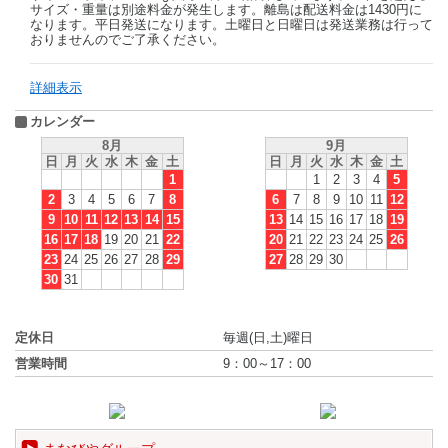
サイズ・重量は別途料金が発生します。離島は配送料金は1430円に
なります。平日発送になります。土曜日と日曜日は発送業務は行って
おりませんのでご了承ください。
詳細表示
カレンダー
8月
9月
日
月
火
水
木
金
土
日
月
火
水
木
金
土
1
1
2
3
4
5
2
3
4
5
6
7
8
6
7
8
9
10
11
12
9
10
11
12
13
14
15
13
14
15
16
17
18
19
16
17
18
19
20
21
22
20
21
22
23
24
25
26
23
24
25
26
27
28
29
27
28
29
30
30
31
定休日
毎週(日,土)曜日
営業時間
9：00～17：00