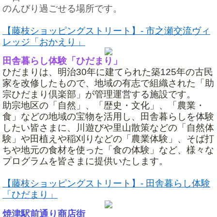
のんびり過ごせる場所です。
【藤枝ショッピングストリート】- 市之瀬交流ヴィ
レッジ「おかえり」
田舎暮らし体験「ひだまり」
ひだまりは、明治30年に建てられた築125年の古民
家を改修したもので、地域の有志で組織された「助
宗ひだまり倶楽部」が管理運営する施設です。
助宗地区の「自然」、「歴史・文化」、「農業・
食」などの地域の宝物を活用し、田舎暮らしを体験
したい皆さまに、川遊びや里山散策などの「自然体
験」や田植えや稲刈りなどの「農業体験」、そば打
ちや地元の食材を使った「食の体験」など、様々な
プログラムを皆さまに提供いたします。
【藤枝ショッピングストリート】- 田舎暮らし体験
「ひだまり」
焼津駅前通り商店街