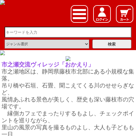
市之瀬交流ヴィレッジ「おかえり」
市之瀬地区は、静岡県藤枝市北部にある小規模な集
落。
吊り橋や石垣、石畳、聞こえてくる川のせせらぎな
ど、
風情あふれる景色が美しく、歴史も深い藤枝市の穴
場です。
縁側カフェでまったりするもよし、チェックポイ
ントを巡りながら、
里山の風景の写真を撮るものよし、大人も子どもも
一日