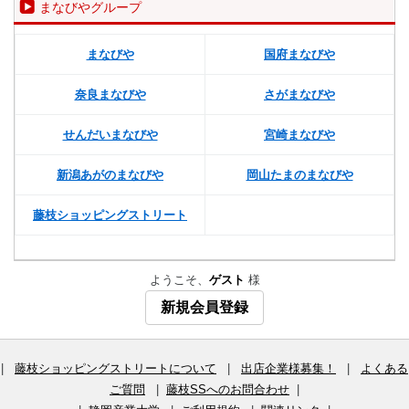
まなびやグループ
まなびや
国府まなびや
奈良まなびや
さがまなびや
せんだいまなびや
宮崎まなびや
新潟あがのまなびや
岡山たまのまなびや
藤枝ショッピングストリート
ようこそ、
ゲスト
様
新規会員登録
|
藤枝ショッピングストリートについて
|
出店企業様募集！
|
よくある
ご質問
|
藤枝SSへのお問合わせ
|