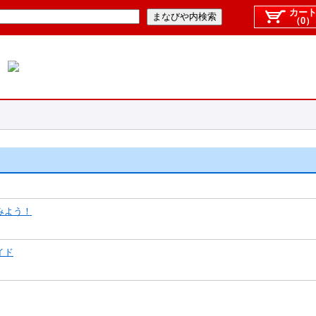
カー
（0）
みよう！
イド