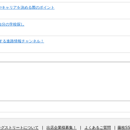
やキャリアを決める際のポイント
自分の学校探し
援する進路情報チャンネル！
ングストリートについて
|
出店企業様募集！
|
よくあるご質問
|
藤枝S