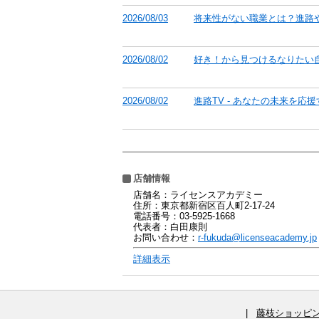
2026/08/03
将来性がない職業とは？進路
2026/08/02
好き！から見つけるなりたい
2026/08/02
進路TV - あなたの未来を応
店舗情報
店舗名：ライセンスアカデミー
住所：東京都新宿区百人町2-17-24
電話番号：03-5925-1668
代表者：白田康則
お問い合わせ：
r-fukuda@licenseacademy.jp
詳細表示
|
藤枝ショッピ