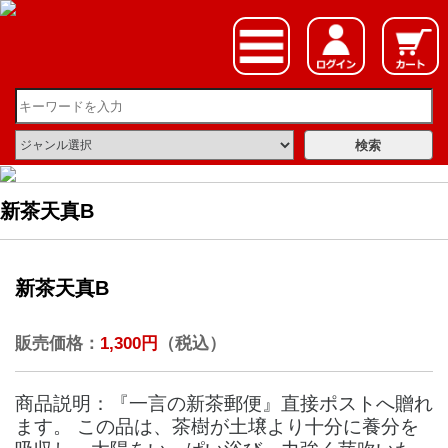
新茶天真B
新茶天真B
販売価格：
1,300円
（税込）
商品説明：『一言の新茶郵便』直接ポストへ贈れ
ます。 この品は、茶樹が土壌より十分に養分を