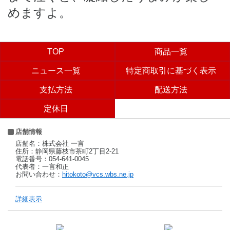
めますよ。
TOP
商品一覧
ニュース一覧
特定商取引に基づく表示
支払方法
配送方法
定休日
店舗情報
店舗名：株式会社 一言
住所：静岡県藤枝市茶町2丁目2-21
電話番号：054-641-0045
代表者：一言和正
お問い合わせ：
hitokoto@vcs.wbs.ne.jp
詳細表示